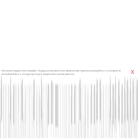
x
Реклама медичного виробу. Перед застосуванням обов’язково проконсультуйтесь із лікарем та
ознайомитеся з інструкцією для медичного застосування.