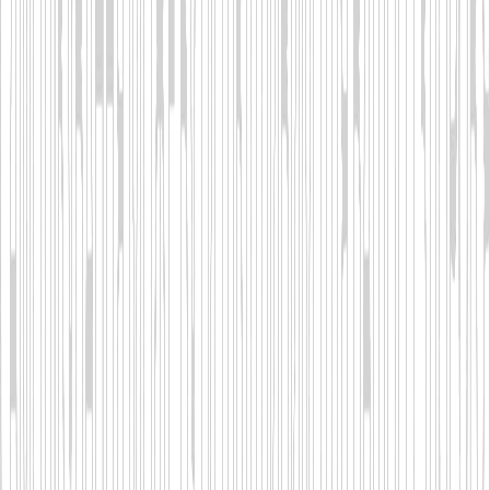
законних претензій;
Ви проти обробки, до перевірки
такого протесту.
Якщо обробка була обмежена на цій
підставі, ми можемо продовжувати
зберігати Ваші персональні дані. При
цьому ми однаково будемо здійснювати
її обробку іншим шляхом:
за Вашою згодою, для пред’явлення,
реалізації або захисту законних
претензій;
для захисту прав інших фізичних або
юридичних осіб;
з інших причин, пов’язаних з
важливими суспільними інтересами.