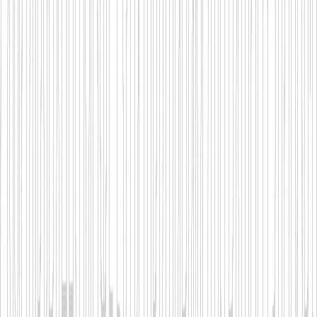
реалізації свободи висловлювання та
права на інформацію; дотримання
передбаченого законом зобов’язання;
пред’явлення, реалізації або захисту
законних претензій.
8.4. У деяких випадках Ви маєте право
обмежити обробку Ваших персональних
даних. До таких випадків відносяться:
заперечення Вами точності
персональних даних;
обробка була здійснена незаконним
шляхом, однак Ви проти видалення
даних;
нам вже не потрібні персональні дані
для цілей, в яких вони оброблялися, але
Вам знадобилися персональні дані для
пред’явлення, реалізації або захисту