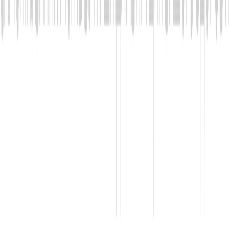
можете подати запит на електронну
адресу
uf@uf.ua
. Просимо звернути
Вашу увагу на те, що ми повинні будемо
виключити деяку інформацію як частину
Вашого запиту, наприклад, для захисту
приватності інших осіб, або якщо у нас є
законні чи інші причини виключати таку
інформацію.
8.7. Будь ласка, зверніть увагу, що
видалення Вашої персональної
інформації обмежить нашу можливість
зв’язатися з Вами для надання
пропозицій, що, в свою чергу, обмежить
Вашу можливість скористатися такими
пропозиціями.
Файли
Cookie