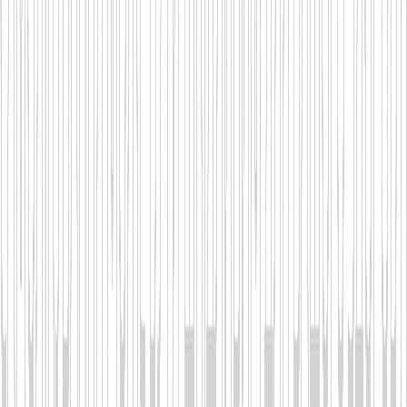
8.5. Щоб допомогти нам захистити Вашу
приватність:
завершіть сеанс на Веб-сайті після
завершення роботи з ним;
надайте нам правдиву, точну і повну
інформацію;
не використовуйте Веб-сайт, якщо Ви
молодше 18 років;
не надавайте нам інформацію про
будь-кого іншого, якщо у вас немає на
це дозволу.
8.6. Якщо Ви хочете дізнатися більше
про те, яку саме інформацію про Вас ми
зберігаємо, включаючи зміни або запити
на видалення, Ви маєте право подати
Запит суб’єкта персональних даних. Ви